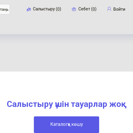
Cалыстыру (
)
Себет (
)
Войти
0
0
Себетке көшу
Салыстыру үшін тауарлар жоқ
Каталогқа көшу