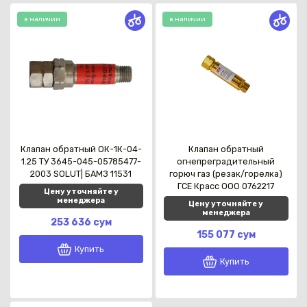
в наличии
в наличии
Клапан обратный ОК-1К-04-
Клапан обратный
1.25 ТУ 3645-045-05785477-
огнепреградительный
2003 SOLUT| БАМЗ 11531
горюч газ (резак/горелка)
ГСЕ Красс OOO 0762217
Цену уточняйте у
менеджера
Цену уточняйте у
менеджера
253 636 сум
155 077 сум
Купить
Купить