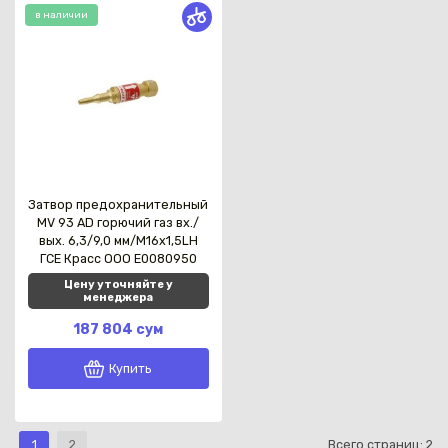
в наличии
Затвор предохранительный
MV 93 AD горючий газ вх./
вых. 6,3/9,0 мм/М16х1,5LH
ГСЕ Красс OOO E0080950
Цену уточняйте у
менеджера
187 804 сум
Купить
1
2
Всего страниц:
2