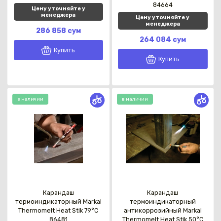
84664
Цену уточняйте у
менеджера
Цену уточняйте у
менеджера
286 858 сум
264 084 сум
Купить
Купить
в наличии
в наличии
Каз
Карандаш
Карандаш
термоиндикаторный Markal
термоиндикаторный
Thermomelt Heat Stik 79°C
антикоррозийный Markal
86481
Thermomelt Heat Stik 50°C