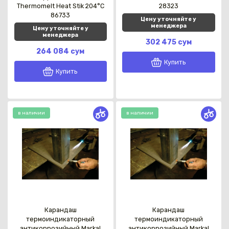
Thermomelt Heat Stik 204°C
28323
86733
Цену уточняйте у
менеджера
Цену уточняйте у
менеджера
302 475 сум
264 084 сум
Купить
Купить
в наличии
в наличии
Карандаш
Карандаш
термоиндикаторный
термоиндикаторный
антикоррозийный Markal
антикоррозийный Markal