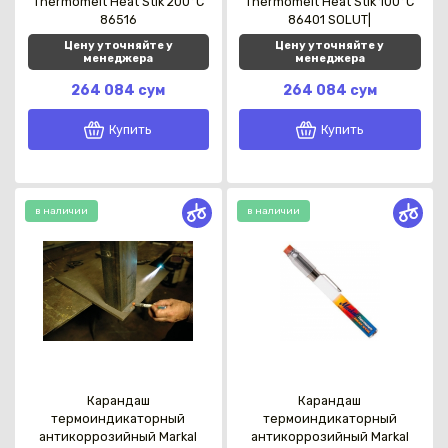
Thermomelt Heat Stik 200°C
Thermomelt Heat Stik 100°C
86516
86401 SOLUT|
Цену уточняйте у
Цену уточняйте у
менеджера
менеджера
264 084 сум
264 084 сум
Купить
Купить
в наличии
в наличии
Карандаш
Карандаш
термоиндикаторный
термоиндикаторный
антикоррозийный Markal
антикоррозийный Markal