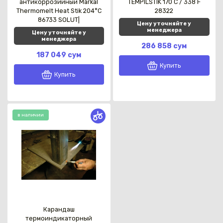
антикоррозийный Markal
TEMPILSTIK 170 C / 338 F
Thermomelt Heat Stik 204°C
28322
86733 SOLUT|
Цену уточняйте у
менеджера
Цену уточняйте у
менеджера
286 858 сум
187 049 сум
Купить
Купить
в наличии
Карандаш
термоиндикаторный