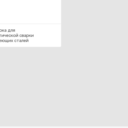
ока для
тической сварки
еющих сталей
Каз