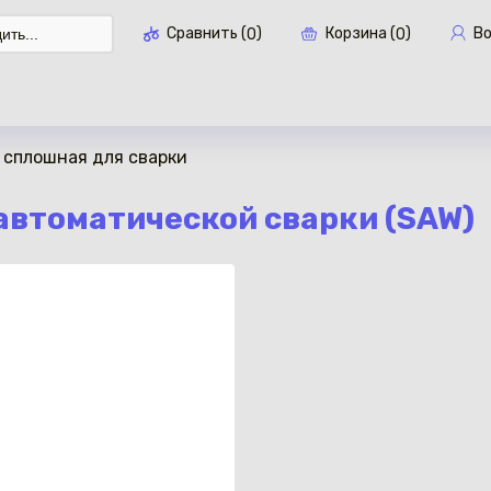
Сравнить (
)
Корзина (
)
В
0
0
 сплошная для сварки
Перейти в кор
автоматической сварки (SAW)