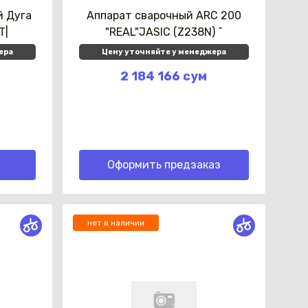
й Дуга
Аппарат сварочный ARC 200
T|
"REAL"JASIC (Z238N) ^
ера
Цену уточняйте у менеджера
2 184 166 сум
Оформить предзаказ
нет в наличии