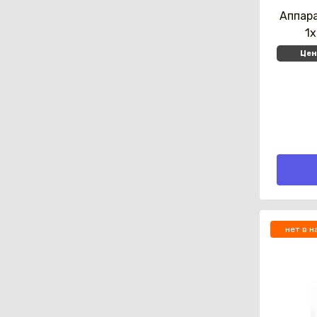
Аппар
1
Цен
нет в н