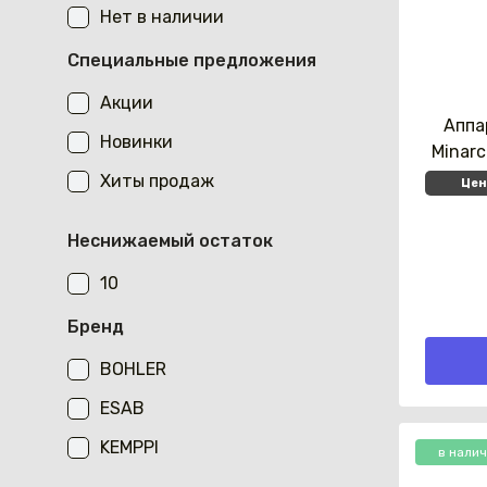
Нет в наличии
Специальные предложения
Акции
Аппа
Новинки
Minarc
Хиты продаж
Цен
Неснижаемый остаток
10
Бренд
BOHLER
ESAB
KEMPPI
в нали