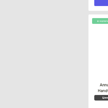
в нали
Апп
Hand
Цен