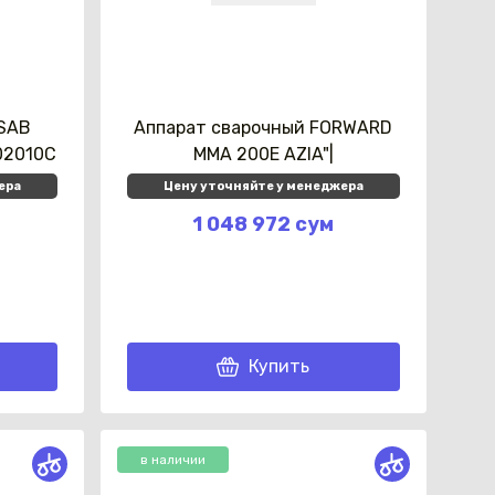
ESAB
Аппарат сварочный FORWARD
002010C
MMA 200E AZIA"|
ера
Цену уточняйте у менеджера
1 048 972 сум
Купить
в наличии