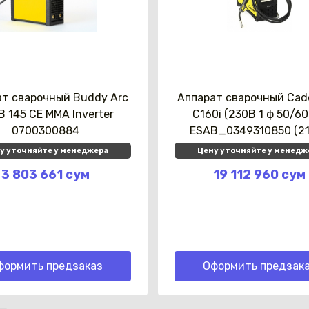
ат сварочный Buddy Arc
Аппарат сварочный Cad
B 145 CE MMA Inverter
C160i (230В 1 ф 50/60
0700300884
ESAB_0349310850 (2
у уточняйте у менеджера
Цену уточняйте у менедж
3 803 661 сум
19 112 960 сум
формить предзаказ
Оформить предзак