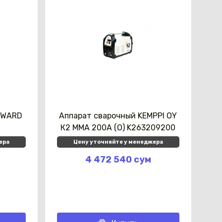
RWARD
Аппарат сварочный KEMPPI OY
К2 МMA 200A (O) K263209200
ера
Цену уточняйте у менеджера
4 472 540 сум