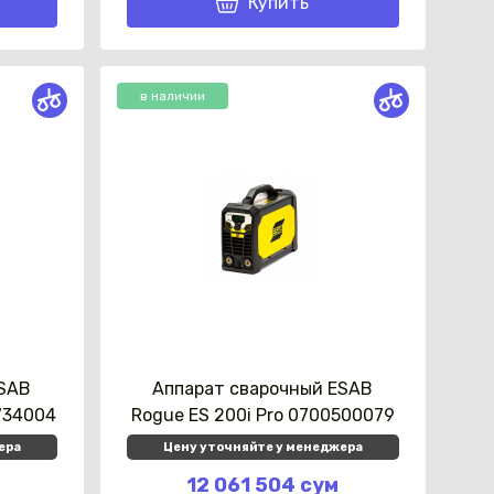
Купить
в наличии
ESAB
Аппарат сварочный ESAB
 734004
Rogue ES 200i Pro 0700500079
ера
Цену уточняйте у менеджера
12 061 504 сум