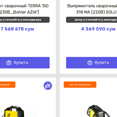
ат сварочный TERRA 150
Выпрямитель сварочны
x230В_Bohler AZIA"|
318 МА (220В) SOLU
у уточняйте у менеджера
Цену уточняйте у менедж
7 568 678 сум
4 369 590 сум
Купить
Купить
аличии
нет в наличии