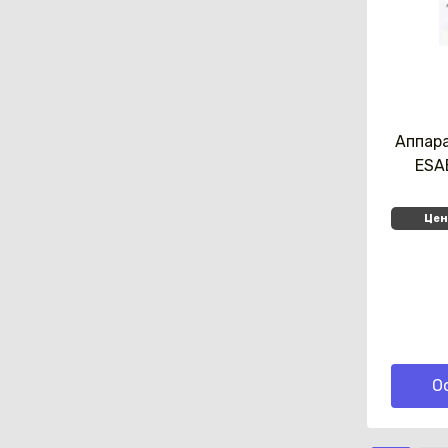
Аппар
ESA
Цен
О