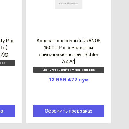
dy Mig
Аппарат сварочный URANOS
 Гц)
1500 DP с комплектом
12)@
принадлежностей_Bohler
AZIA"|
ера
Цену уточняйте у менеджера
12 868 477 сум
аз
Оформить предзаказ