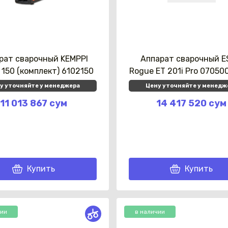
рат сварочный KEMPPI
Аппарат сварочный 
 150 (комплект) 6102150
Rogue ET 201i Pro 0705
у уточняйте у менеджера
Цену уточняйте у менедж
11 013 867 сум
14 417 520 сум
Купить
Купить
Каз
чии
в наличии