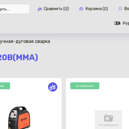
Сравнить (
)
Корзина (
)
В
0
0
Hype
Ручная-дуговая сварка
Перейти в кор
20В(MMA)
чии
в наличии