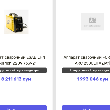
ат сварочный ESAB LHN
Аппарат сварочный FO
50i 1ph 220V 733921
ARC 250GEII AZIA"|
у уточняйте у менеджера
Цену уточняйте у менедж
8 211 613 сум
1 993 046 сум