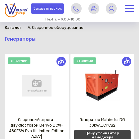
Заказать звонок
Пн.-Пт. – 9:00-18:00
Каталог
A. Сварочное оборудование
Генераторы
в наличии
в наличии
Сварочный агрегат
Генератор Mahindra DG
двухпостовой Denyo DCW-
30kVA_CPCB2
480ESW Evo III Limited Edition
Цену уточняйте у
AZIA"|
менеджера